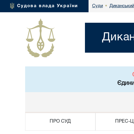
Диканський
Судова влада України
Суди
•
Дикан
Єдини
ПРО СУД
ПРЕС-Ц