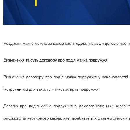
Розділити майно можна за взаємною згодою, уклавши договір про поді
Визначення та суть договору про поділ майна подружжя
Визначення договору про поділ майна подружжя у законодавстві ві
інструментом для захисту майнових прав подружжя.
Договір про поділ майна подружжя є домовленістю між чоловік
рухомого та нерухомого майна, яке перебуває в їх спільній сумісній 