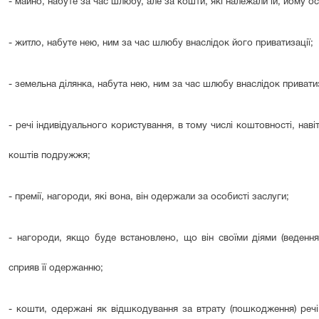
- майно, набуте за час шлюбу, але за кошти, які належали їй, йому о
- житло, набуте нею, ним за час шлюбу внаслідок його приватизації;
- земельна ділянка, набута нею, ним за час шлюбу внаслідок приватиз
- речі індивідуального користування, в тому числі коштовності, наві
коштів подружжя;
- премії, нагороди, які вона, він одержали за особисті заслуги;
- нагороди, якщо буде встановлено, що він своїми діями (веденн
сприяв її одержанню;
- кошти, одержані як відшкодування за втрату (пошкодження) речі