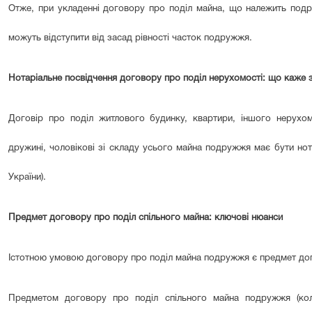
Отже, при укладенні договору про поділ майна, що належить подру
можуть відступити від засад рівності часток подружжя.
Нотаріальне посвідчення договору про поділ нерухомості: що каже 
Договір про поділ житлового будинку, квартири, іншого нерухо
дружині, чоловікові зі складу усього майна подружжя має бути нота
України).
Предмет договору про поділ спільного майна: ключові нюанси
Істотною умовою договору про поділ майна подружжя є предмет до
Предметом договору про поділ спільного майна подружжя (ко