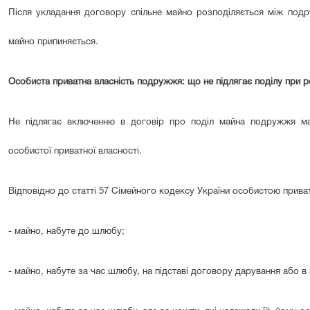
Після укладання договору спільне майно розподіляється між подру
майно припиняється.
Особиста приватна власність подружжя: що не підлягає поділу при 
Не підлягає включенню в договір про поділ майна подружжя ма
особистої приватної власності.
Відповідно до статті 57 Сімейного кодексу України особистою прива
- майно, набуте до шлюбу;
- майно, набуте за час шлюбу, на підставі договору дарування або в