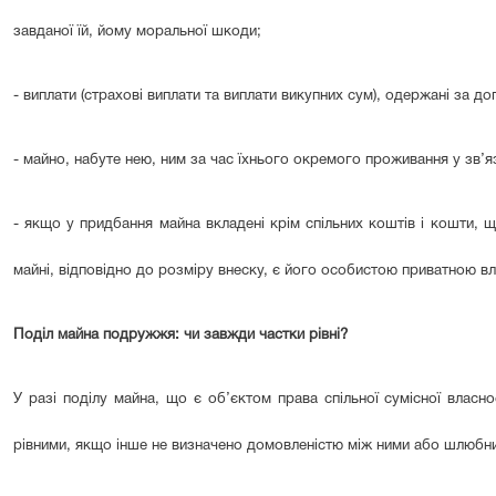
завданої їй, йому моральної шкоди;
- виплати (страхові виплати та виплати викупних сум), одержані за д
- майно, набуте нею, ним за час їхнього окремого проживання у зв’
- якщо у придбання майна вкладені крім спільних коштів і кошти,
майні, відповідно до розміру внеску, є його особистою приватною вл
Поділ майна подружжя: чи завжди частки рівні?
У разі поділу майна, що є об’єктом права спільної сумісної власн
рівними, якщо інше не визначено домовленістю між ними або шлюб