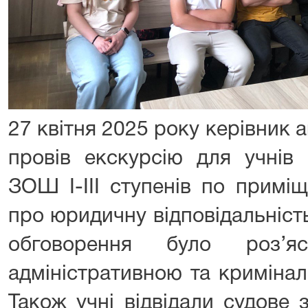
27 квітня 2025 року керівник
провів екскурсію для учнів 
ЗОШ І-ІІІ ступенів по примі
про юридичну відповідальність
обговорення було роз’я
адміністративною та кримінал
Також учні відвідали судове з