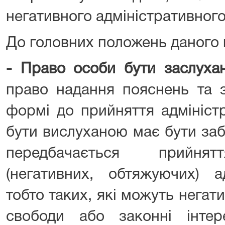
негативного адміністративного
До головних положень даного
-
Право особи бути заслуха
право надання пояснень та з
формі до прийняття адмініст
бути вислуханою має бути заб
передбачається прийнят
(негативних, обтяжуючих) ад
тобто таких, які можуть негат
свободи або законні інте