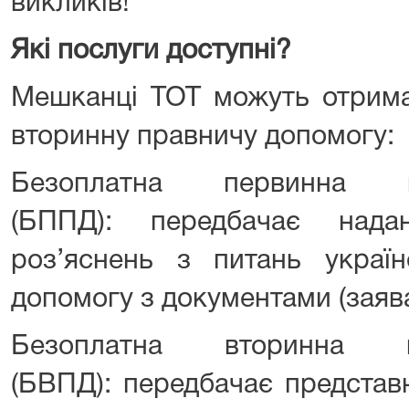
викликів!
Які послуги доступні?
Мешканці ТОТ можуть отрима
вторинну правничу допомогу:
Безоплатна первинна п
(БППД): передбачає нада
роз’яснень з питань україн
допомогу з документами (заяв
Безоплатна вторинна п
(БВПД): передбачає представн