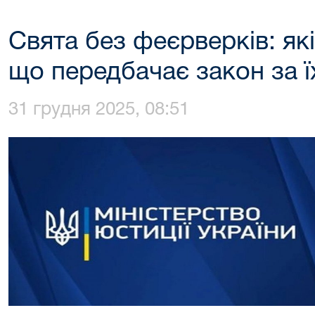
Свята без феєрверків: як
що передбачає закон за 
31 грудня 2025, 08:51