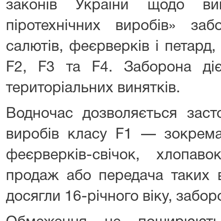
законів України щодо ви
піротехнічних виробів» заб
салютів, феєрверків і петард,
F2, F3 та F4. Заборона ді
територіальних винятків.
Водночас дозволяється засто
виробів класу F1 — зокрема,
феєрверків-свічок, хлопав
продаж або передача таких в
досягли 16-річного віку, забор