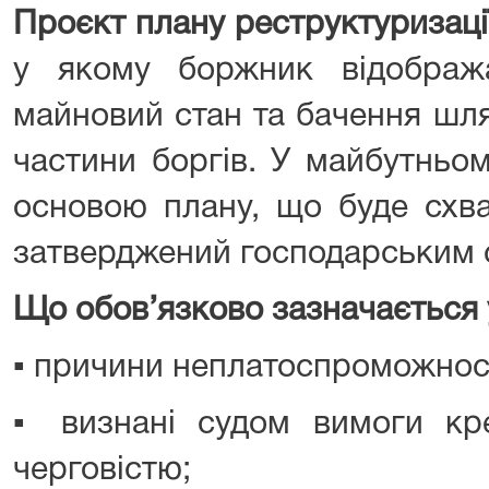
Проєкт плану реструктуризації
у якому боржник відображ
майновий стан та бачення шля
частини боргів. У майбутньо
основою плану, що буде схв
затверджений господарським 
Що обов’язково зазначається 
▪️ причини неплатоспроможност
▪️ визнані судом вимоги кр
черговістю;