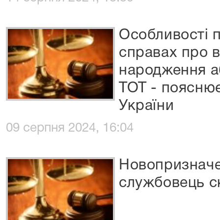
Особливості 
справах про 
народження а
ТОТ - пояснює
України
09 серпня 2024, 16:04
Новопризнач
службовець с