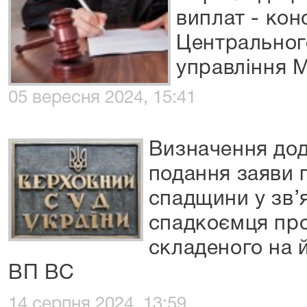
виплат - кон
Центральног
управління М
05 вересня 2024, 15:41
Визначення дод
подання заяви 
спадщини у зв’
спадкоємця про 
складеного на й
ВП ВС
14 серпня 2024, 13:59