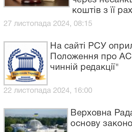
через несанк
коштів з її ра
27 листопада 2024, 08:15
На сайті РСУ опр
Положення про АСД
чинній редакції"
22 листопада 2024, 16:00
Верховна Рада
основу закон