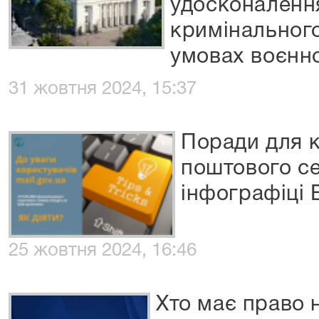
удосконаленн
кримінальног
умовах воєнно
31 жовтня 2024, 15:37
Поради для к
поштового се
інфографіці 
25 жовтня 2024, 16:46
Хто має право 