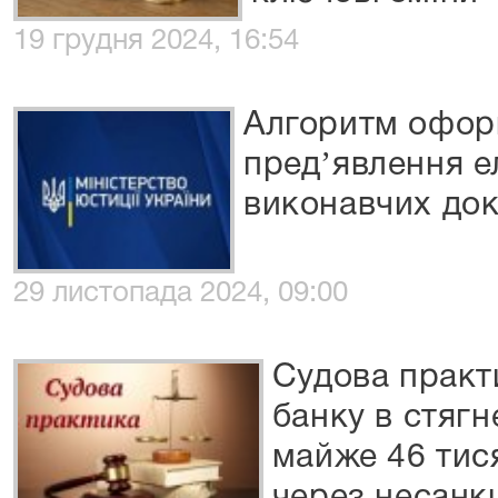
19 грудня 2024, 16:54
Алгоритм офор
предʼявлення 
виконавчих док
29 листопада 2024, 09:00
Судова практ
банку в стягн
майже 46 тися